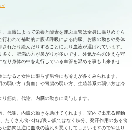
ログ
す。血液によって栄養と酸素を運ぶ血管は全身に張りめぐら
で行われて補助的に腹式呼吸による内臓、お腹の動きや身体
押されたり緩んだりすることにより血液が運ばれています。
り多く、肥満の方が暑がりが多いです。外気からの冷えを守
になり身体の中を走行している血管を温める事も出来ませ
齢になると女性に限らず男性にも冷えが多くみられます。
用の弱い方（貧血）や胃腸の弱い方、生殖器系の弱い方は冷
より筋肉、代謝、内臓の動きに関与します。
肉、代謝、内臓の動きを助けてくれます。室内で出来る運動
事、たくさん食べれば良い訳ではなく鉄分、発汗作用のある食
った筋肉は逆に血液の流れを悪くしてしまいますのでやはり