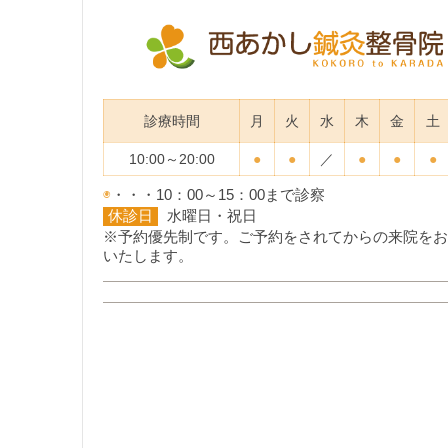
診療時間
月
火
水
木
金
土
10:00～20:00
●
●
／
●
●
●
◉
・・・10：00～15：00まで診察
休診日
水曜日・祝日
※予約優先制です。ご予約をされてからの来院をお
いたします。