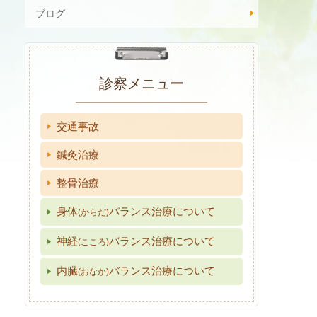
ブログ
診察メニュー
交通事故
鍼灸治療
整骨治療
身体
バランス治療について
(からだ)
神経
バランス治療について
(こころ)
内臓
バランス治療について
(おなか)