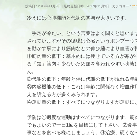
投稿日 : 2017年11月9日
最終更新日時 : 2017年11月9日
カテゴリー :
ブ
冷えには心肺機能と代謝の関与が大きいです。
「手足が冷たい」という言葉はよく聞くと思いま
されていますがその循環は心臓というポンプ一つ
を動かす事により筋肉などの伸び縮により血管が
①筋肉量の低下：基本的には痩せている方が寒が
る「鎧」筋肉も少ないため熱を奪われやすい状態
ん。
②代謝の低下：年齢と伴に代謝の低下が現れる年
③内臓機能の低下：これは年齢に関係なく増血作
えを訴える方が多くみられます。
④運動量の低下：すべてにつながりますが運動に
予防は①適度な運動はすべてにつながります、筋
でもよいので一日1回を目標にして下さい。②食
事などを食べる様にしましょう。③治療、硬くな