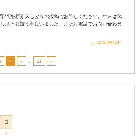
首専門施術院 久しぶりの投稿でお許しください。年末は体
越し頂き有難う御座いました。またお電話でお問い合わせ
＞＞この記事を読む
3
4
5
…
21
»
日
◉