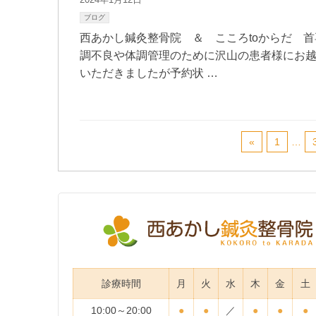
ブログ
西あかし鍼灸整骨院 ＆ こころtoからだ 
調不良や体調管理のために沢山の患者様にお
いただきましたが予約状 …
«
1
…
診療時間
月
火
水
木
金
土
10:00～20:00
●
●
／
●
●
●