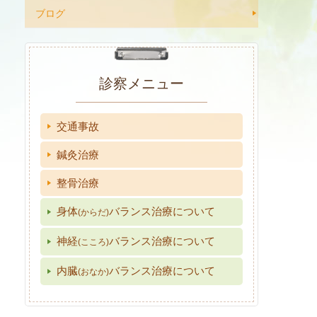
ブログ
診察メニュー
交通事故
鍼灸治療
整骨治療
身体
バランス治療について
(からだ)
神経
バランス治療について
(こころ)
内臓
バランス治療について
(おなか)