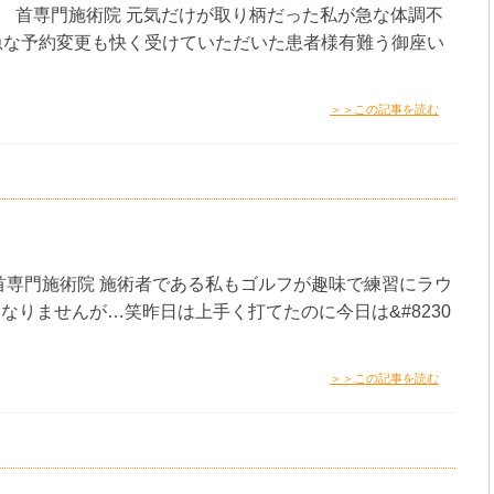
体 首専門施術院 元気だけが取り柄だった私が急な体調不
急な予約変更も快く受けていただいた患者様有難う御座い
＞＞この記事を読む
 首専門施術院 施術者である私もゴルフが趣味で練習にラウ
りませんが…笑昨日は上手く打てたのに今日は&#8230
＞＞この記事を読む